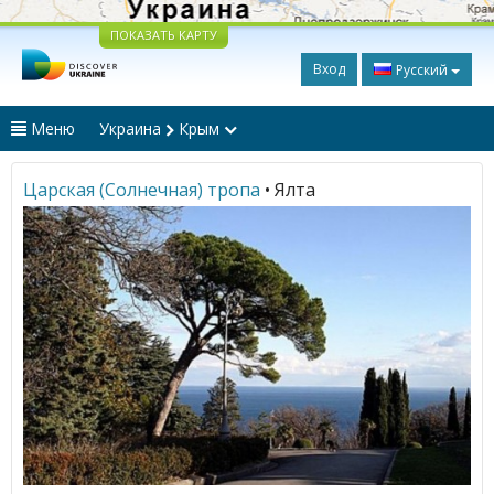
ПОКАЗАТЬ КАРТУ
Вход
Русский
Меню
Украина
Крым
Царская (Солнечная) тропа
• Ялта