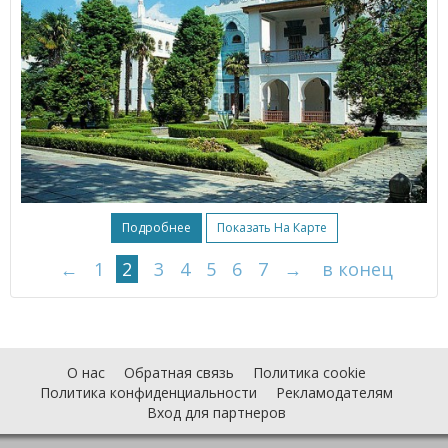
Подробнее
Показать На Карте
←
1
2
3
4
5
6
7
→
в конец
О нас
Обратная связь
Политика cookie
Политика конфиденциальности
Рекламодателям
Вход для партнеров