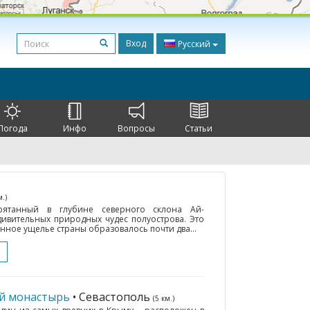
Вход
Русский
Погода
Инфо
Вопросы
Статьи
м.)
рятанный в глубине северного склона Ай-
дивительных природных чудес полуострова. Это
нное ущелье страны образовалось почти два...
й монастырь
• Севастополь
(5 км.)