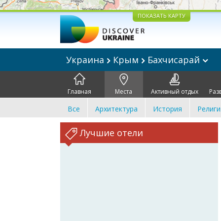
ПОКАЗАТЬ КАРТУ
Украина
Крым
Бахчисарай
Главная
Места
Активный отдых
Раз
Все
Архитектура
История
Религи
Лучшие отели