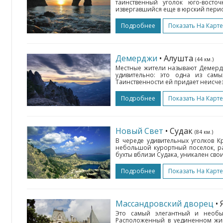
таинственный уголок юго-восто
извергавшийся еще в юрский период
Подробнее
Показать На Карте
Демерджи
• Алушта
(44 км.)
Местные жители называют Демерд
удивительно: это одна из самы
Таинственности ей придает неисче
Подробнее
Показать На Карте
Новый Свет
• Судак
(84 км.)
В череде удивительных уголков К
небольшой курортный поселок, р
бухты вблизи Судака, уникален св
Подробнее
Показать На Карте
Массандровский дворец
•
Это самый элегантный и необ
Расположенный в уединенном жив