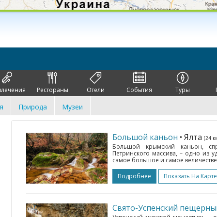
влечения
Рестораны
Отели
События
Туры
я
Природа
Музеи
Большой каньон
• Ялта
(24 к
Большой крымский каньон, сп
Петринского массива, – одно из у
самое большое и самое величестве
Подробнее
Показать На Карте
Свято-Успенский пещерны