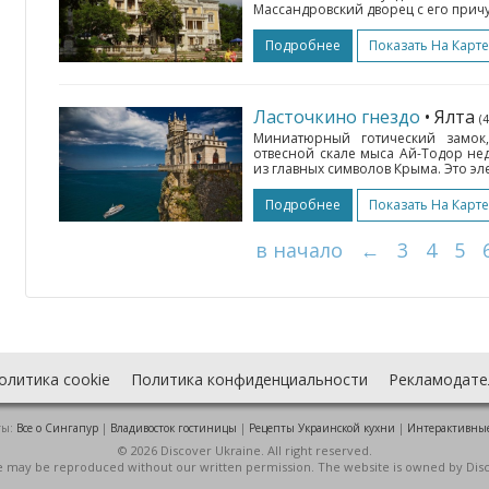
Массандровский дворец с его прич
Подробнее
Показать На Карте
Ласточкино гнездо
• Ялта
(
Миниатюрный готический замок
отвесной скале мыса Ай-Тодор нед
из главных символов Крыма. Это э
Подробнее
Показать На Карте
в начало
←
3
4
5
олитика cookie
Политика конфиденциальности
Рекламодате
ты:
Все о Cингапур
|
Владивосток гостиницы
|
Рецепты Украинской кухни
|
Интерактивны
© 2026 Discover Ukraine. All right reserved.
ite may be reproduced without our written permission. The website is owned by Dis