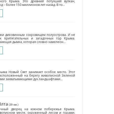
чного Крыма. Это древний потухший вулкан,
 – более 150 миллионов лет назад. В то...
жи диковинным сокровищем полуострова. И не
х притягательных и загадочных гор Крыма.
зающая дымка, которая словно хамелеон...
рыма Новый Свет занимает особое место. Этот
асположенный на берегу живописной Зеленой
оими захватывающими дух ландшафтами...
 Ялта
(39 км.)
ычный дворец на южном побережье Крыма.
описном месте, окруженный лесом и горами,