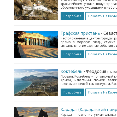
Успенский мужской монастырь – о
красивейшем уголке полуострова
обрамленного уходящими в небо отв
Подробнее
Показать На Карте
Графская пристань
• Сева
Расположенная в центре города Гр
прямо в морскую гладь, служит
связаны многие важные события в 
Подробнее
Показать На Карте
Коктебель
• Феодосия
(112 км
Поселок Коктебель – популярный к
Крыма, известный своими вели
пляжами и целебным воздухом. Расп
Подробнее
Показать На Карте
Карадаг (Карадагский при
Карадаг – одно из удивительных