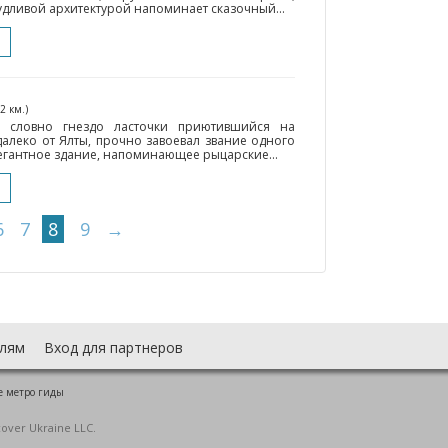
удливой архитектурой напоминает сказочный...
42 км.)
, словно гнездо ласточки приютившийся на
алеко от Ялты, прочно завоевал звание одного
легантное здание, напоминающее рыцарские...
6
7
8
9
→
лям
Вход для партнеров
е метро гиды
cover Ukraine LLC.