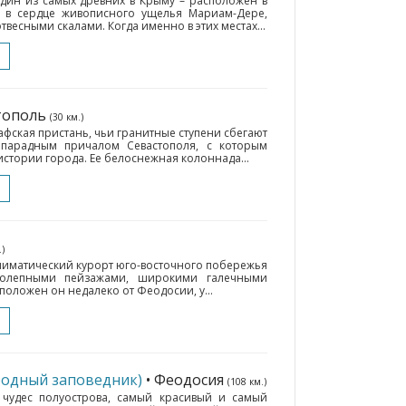
дин из самых древних в Крыму – расположен в
: в сердце живописного ущелья Мариам-Дере,
есными скалами. Когда именно в этих местах...
стополь
(30 км.)
афская пристань, чьи гранитные ступени сбегают
 парадным причалом Севастополя, с которым
истории города. Ее белоснежная колоннада...
.)
лиматический курорт юго-восточного побережья
колепными пейзажами, широкими галечными
оложен он недалеко от Феодосии, у...
родный заповедник)
• Феодосия
(108 км.)
 чудес полуострова, самый красивый и самый