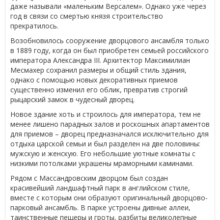
даже называли «маленьким Версалем». Однако уже через
год в связи со смертью князя строительство
прекратилось.
Возобновилось сооружение дворцового ансамбля только
в 1889 году, когда он был приобретен семьей российского
императора Александра III. Архитектор Максимилиан
Месмахер сохранил размеры и общий стиль здания,
однако с помощью новых декоративных приемов
существенно изменил его облик, превратив строгий
рыцарский замок в чудесный дворец.
Новое здание хоть и строилось для императора, тем не
менее лишено парадных залов и роскошных апартаментов
для приемов – дворец предназначался исключительно для
отдыха царской семьи и был разделен на две половины:
мужскую и женскую. Его небольшие уютные комнаты с
низкими потолками украшены мраморными каминами.
Рядом с Массандровским дворцом был создан
красивейший ландшафтный парк в английском стиле,
вместе с которым они образуют оригинальный дворцово-
парковый ансамбль. В парке устроены дивные аллеи,
таинственные пещеры и гроты, разбиты великолепные