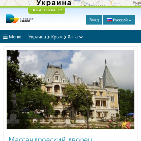
ПОКАЗАТЬ КАРТУ
Вход
Русский
Меню
Украина
Крым
Ялта
Массандровский дворец