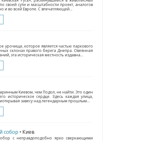
 Киевская Русь», раскинувшийся в живописных
 по своей сути и масштабности проект, аналогов
но и во всей Европе. С впечатляющей...
ое урочище, которое является частью паркового
еных склонах правого берега Днепра. Овеянная
ний, эта историческая местность издавна...
таринным Киевом, чем Подол, не найти. Это один
го историческое сердце. Здесь каждая улица,
иоткрывая завесу над легендарным прошлым...
й собор
• Киев
собор с неправдоподобно ярко сверкающими