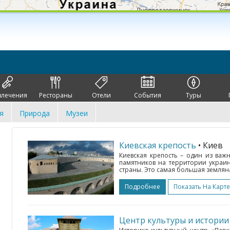
влечения
Рестораны
Отели
События
Туры
я
Природа
Музеи
Киевская крепость
• Киев
Киевская крепость – один из ва
памятников на территории украин
страны. Это самая большая земляна
Подробнее
Показать На Карте
Центр культуры и истории