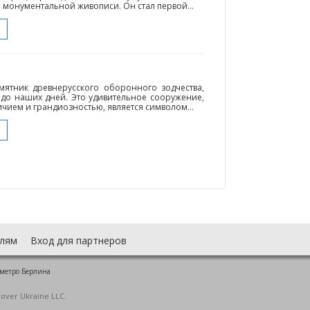
 монументальной живописи. Он стал первой...
мятник древнерусского оборонного зодчества,
до наших дней. Это удивительное сооружение,
чием и грандиозностью, является символом...
лям
Вход для партнеров
 метро Берлина
cover Ukraine LLC.