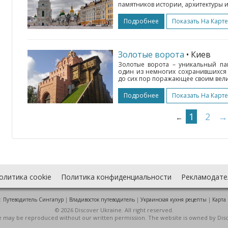
памятников истории, архитектуры и
Подробнее
Показать На Карте
Золотые ворота
• Киев
Золотые ворота – уникальный па
один из немногих сохранившихся 
до сих пор поражающее своим вели
Подробнее
Показать На Карте
1
2
→
←
олитика cookie
Политика конфиденциальности
Рекламодате
:
Путеводитель Сингапур
|
Владивосток путеводитель
|
Украинская кухня рецепты
|
Карта
© 2026 Discover Ukraine. All right reserved.
ite may be reproduced without our written permission. The website is owned by Dis