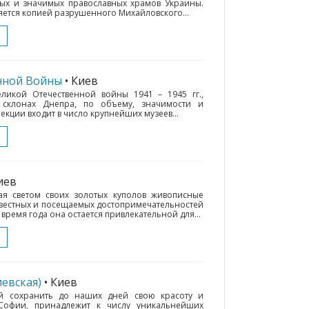
вых и значимых православных храмов Украины.
ляется копией разрушенного Михайловского...
нной Войны
• Киев
икой Отечественной войны 1941 – 1945 гг.,
склонах Днепра, по объему, значимости и
кции входит в число крупнейших музеев...
иев
ая светом своих золотых куполов живописные
звестных и посещаемых достопримечательностей
время года она остается привлекательной для...
евская)
• Киев
й сохранить до наших дней свою красоту и
 Софии, принадлежит к числу уникальнейших