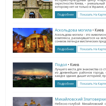
Историко-культурный центр «Парк
окрестностях Киева, – уникальный
которому нет не только в Украине, 
Подробнее
Показать На Карте
Аскольдова могила
• Киев
Аскольдова могила – это живописн
комплекса, раскинувшегося на зел
сонмом легенд и мистических преда
Подробнее
Показать На Карте
Подол
• Киев
Лучшего места для знакомства со с
из древнейших районов города, е
каждое здание дышит историей, пр
Подробнее
Показать На Карте
Михайловский Златоверхи
Небесно-голубой Михайловский 