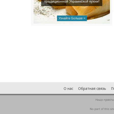
традиционной Украинской кухни!
Узнайте Больше >
О нас
Обратная связь
П
Наши проекты
No part of this s