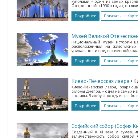
куполами – один из самых краси
Отстроенный в 1990-х годах, он яв
Подробнее
Показать На Карте
Музей Великой Отечестве
Национальный музей истории Вел
расположенный на живописных 
уникальности представленной колле
Подробнее
Показать На Карте
Киево-Печерская лавра
• К
Киево-Печерская лавра, озаряющ
склоны Днепра, – одна из самых и
столицы. В любую погоду и в любое 
Подробнее
Показать На Карте
Софийский собор (София Ки
Созданный в XI веке и сумевши
величественность собор святой