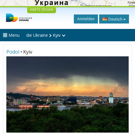
KARTE ZEIGEN
Anmelden
Deutsch
Menu
die Ukraine
Kyiv
Podol
• Kyiv