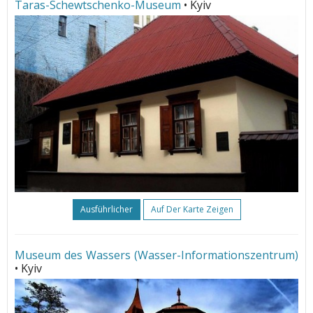
Taras-Schewtschenko-Museum
• Kyiv
Ausführlicher
Auf Der Karte Zeigen
Museum des Wassers (Wasser-Informationszentrum)
• Kyiv