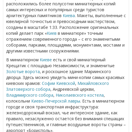
расположились более полусотни миниатюрных копий
самых интересных и популярных среди туристов
архитектурных памятников
Киева
. Макеты, выполненные с
ювелирной точностью и превосходным мастерством,
созданы в масштабе 1:33. Расположение оригинальных
копий делает парк «
Киев
в миниатюре» точным
отражением современного города – с его знаменитыми
соборами, парками, площадями, монументами, мостами и
другими известными сооружениями.
В миниатюрном
Киеве
есть и свой миниатюрный
Крещатик с площадью Независимости, и знаменитые
Золотые ворота
, и роскошное здание Мариинского
дворца. Здесь можно увидеть мини-копии самых красивых
киевских храмов:
Софии Киевской
,
Михайловского
Златоверхого собора
, Андреевской церкви,
Владимирского собора
,
Николаевского костела
,
колокольни
Киево-Печерской лавры
. Есть в миниатюрном
городе и своя транспортная инфраструктура:
железнодорожный вокзал, чье интересное здание, как
правило, незаслуженно остается без внимания спешащих
путешественников, и главные воздушные вороты страны –
аэропорт «Борисполь».