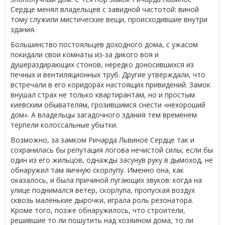
Сердце менял владельцев с завидной частотой: виной
тому служили мистические вещи, происходившие внутри
здания.
Большинство постояльцев доходного дома, с ужасом
покидали свои комнаты из-за дикого воя и
душераздирающих стонов, нередко доносившихся из
печных и вентиляционных труб. Другие утверждали, что
встречали в его коридорах настоящих привидений. Замок
внушал страх не только квартирантам, но и простым
киевским обывателям, грозившимся снести «нехороший
дом». А владельцы загадочного здания тем временем
терпели колоссальные убытки.
Возможно, за замком Ричарда Львиное Сердце так и
сохранилась бы репутация логова нечистой силы, если бы
один из его жильцов, однажды засунув руку в дымоход, не
обнаружил там яичную скорлупу. Именно она, как
оказалось, и была причиной пугающих звуков: когда на
улице поднимался ветер, скорлупа, пропуская воздух
сквозь маленькие дырочки, играла роль резонатора.
Кроме того, позже обнаружилось, что строители,
решившие то ли пошутить над хозяином дома, то ли