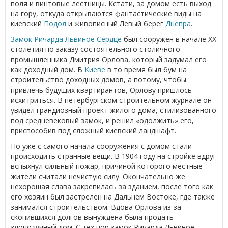
поля и винтовые лестницы. Кстати, за домом есть выход
на гору, откуда открываются фантастические виды на
киевский
Подол
и живописный Левый берег
Днепра
.
Замок Ричарда Львиное Сердце
был сооружен в начале ХХ
столетия по заказу состоятельного столичного
промышленника Дмитрия Орлова, который задумал его
как доходный дом. В
Киеве
в то время был бум на
строительство доходных домов, а потому, чтобы
привлечь будущих квартирантов, Орлову пришлось
исхитриться. В петербургском строительном журнале он
увидел грандиозный проект жилого дома, стилизованного
под средневековый замок, и решил «одолжить» его,
приспособив под сложный киевский ландшафт.
Но уже с самого начала сооружения с домом стали
происходить странные вещи. В 1904 году на стройке вдруг
вспыхнул сильный пожар, причиной которого местные
жители считали нечистую силу. Окончательно же
нехорошая слава закрепилась за зданием, после того как
его хозяин был застрелен на Дальнем Востоке, где также
занимался строительством. Вдова Орлова из-за
скопившихся долгов вынуждена была продать
злополучный дом. С тех пор замок Ричарда Львиное