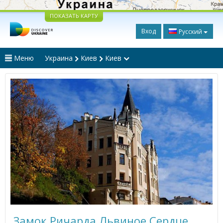
ПОКАЗАТЬ КАРТУ
Вход
Русский
Меню
Украина
Киев
Киев
Замок Ричарда Львиное Сердце