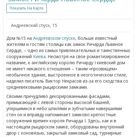
Показать На Карте
Андреевский спуск, 15
Дом №15 на
Андреевском спуске
, больше известный
жителям и гостям столицы как замок Ричарда Львиное
Сердце, – одно из самых привлекательных и таинственных
сооружений
Киева
. Несмотря на свое романтизированное
название, к английскому королю Ричарду I киевский дом
не имеет никакого отношения – таким «прозвищем»
необычное здание, выстроенное в неоготическом стиле,
наделил писатель Виктор Некрасов из-за его сходства со
средневековыми рыцарскими замками.
Своими причудливо декорированными фасадами,
примыкающей с левой стороны высокой башней,
упершимися в небо шпилями и зубчатыми навершиями
стен он и вправду напоминает замково-крепостные
сооружения времен короля Ричарда I. Здесь, как и в
настоящем рыцарском замке, оборудованы внутренний
двор с коновязью, закрытый замковый сад, турнирные