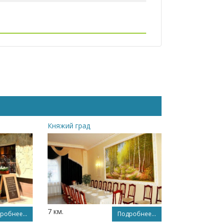
Княжий град
7 км.
робнее...
Подробнее...