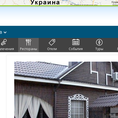
ев
влечения
Рестораны
Отели
События
Туры