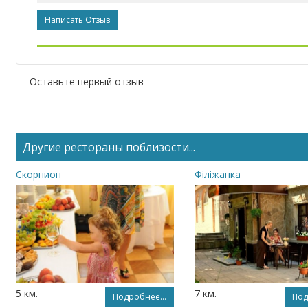
Написать Отзыв
Оставьте первый отзыв
Другие рестораны поблизости...
Скорпион
Філіжанка
5 км.
7 км.
Подробнее...
Под