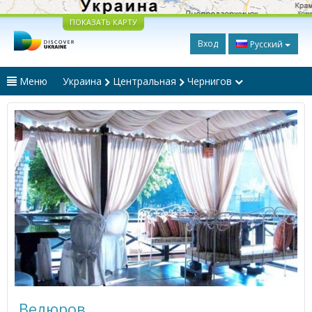
ПОКАЗАТЬ КАРТУ
Вход
Русский
Меню
Украина
Центральная
Чернигов
Велюров