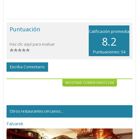
Puntuación
Calificación promedia
8.2
Haz clic aquí para evaluar
Puntuaciones: 54
Escriba Comentario
MOSTRAR COMENTARIOS (54)
Otros restaurantes cercanos...
Falvarek