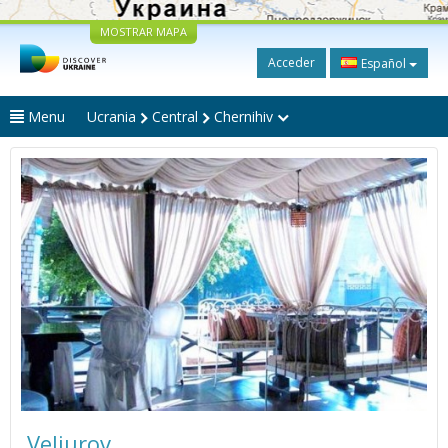
MOSTRAR MAPA
Acceder
Español
Menu
Ucrania
Central
Chernihiv
Veliurov