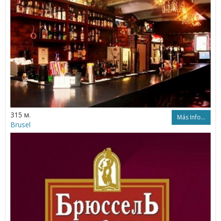
315 м.
Más Info...
Brusel