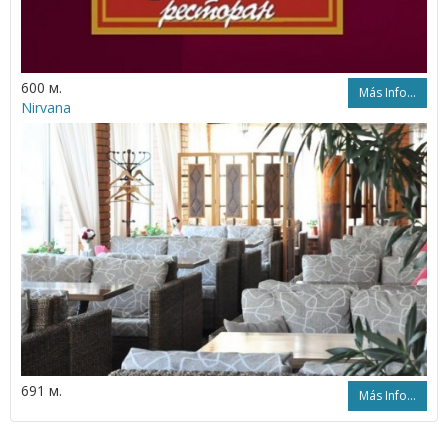
600 м.
Más Info...
Nirvana
691 м.
Más Info...