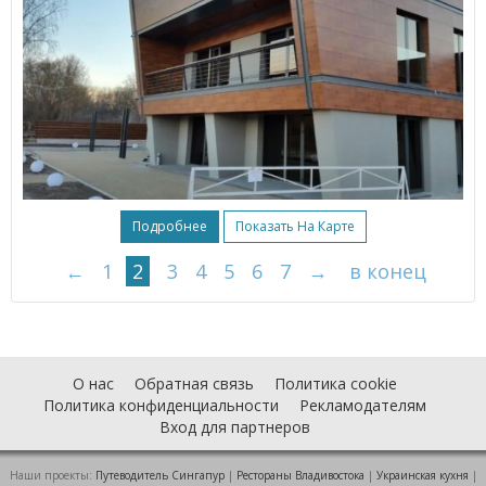
Подробнее
Показать На Карте
←
1
2
3
4
5
6
7
→
в конец
О нас
Обратная связь
Политика cookie
Политика конфиденциальности
Рекламодателям
Вход для партнеров
Наши проекты:
Путеводитель Сингапур
|
Рестораны Владивостока
|
Украинская кухня
|