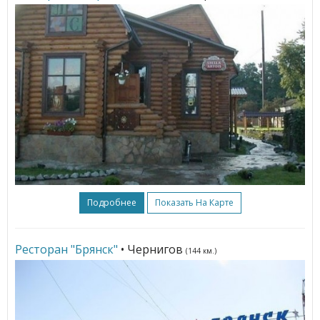
Подробнее
Показать На Карте
Ресторан "Брянск"
• Чернигов
(144 км.)