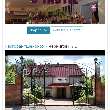
Подробнее
Показать На Карте
Ресторан "Шенонсо"
• Чернигов
(149 км.)