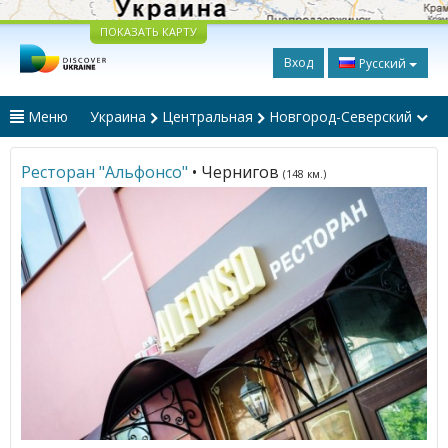
ПОКАЗАТЬ КАРТУ
Вход
Русский
Меню
Украина
Центральная
Новгород-Северский
Ресторан "Альфонсо"
• Чернигов
(148 км.)