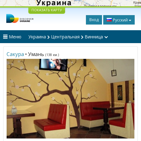
ПОКАЗАТЬ КАРТУ
Вход
Русский
Меню
Украина
Центральная
Винница
Сакура
• Умань
(138 км.)