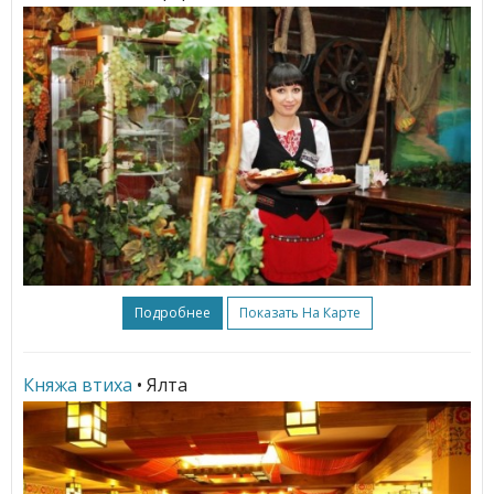
Подробнее
Показать На Карте
Княжа втиха
• Ялта