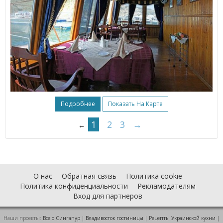
Подробнее
Показать На Карте
1
2
3
→
←
О нас
Обратная связь
Политика cookie
Политика конфиденциальности
Рекламодателям
Вход для партнеров
Наши проекты:
Все о Cингапур
|
Владивосток гостиницы
|
Рецепты Украинской кухни
|