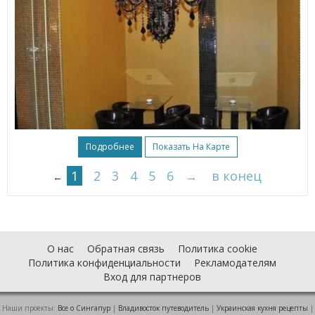
Подробнее
Показать На Карте
1
2
3
4
5
6
→
в конец
←
О нас
Обратная связь
Политика cookie
Политика конфиденциальности
Рекламодателям
Вход для партнеров
Наши проекты:
Все о Cингапур
|
Владивосток путеводитель
|
Украинская кухня рецепты
|