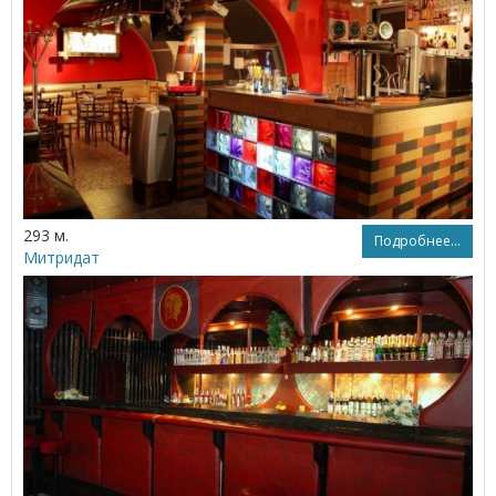
293 м.
Подробнее...
Митридат