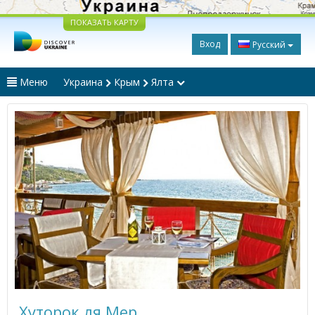
ПОКАЗАТЬ КАРТУ
Вход
Русский
Меню
Украина
Крым
Ялта
Хуторок ля Мер