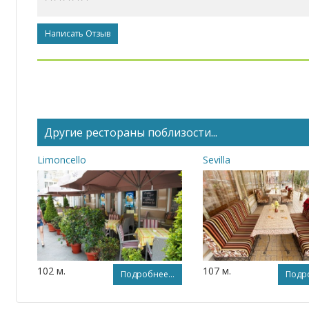
Написать Отзыв
Другие рестораны поблизости...
Limoncello
Sevilla
102 м.
107 м.
Подробнее...
Подро