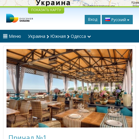
ПОКАЗАТЬ КАРТУ
Вход
Русский
Меню
Украина
Южная
Одесса
Причал №1