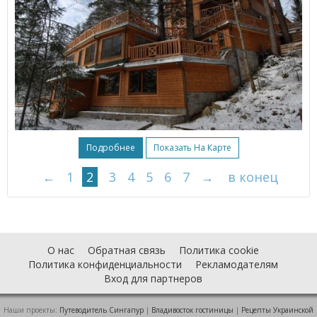
Подробнее
Показать На Карте
←
1
2
3
4
5
6
7
→
в конец
О нас
Обратная связь
Политика cookie
Политика конфиденциальности
Рекламодателям
Вход для партнеров
Наши проекты:
Путеводитель Сингапур
|
Владивосток гостиницы
|
Рецепты Украинской