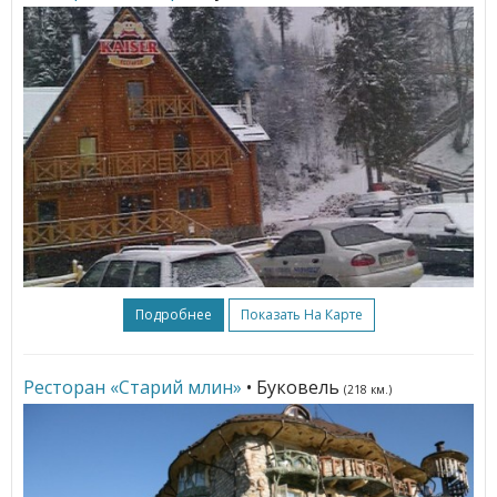
Подробнее
Показать На Карте
Ресторан «Старий млин»
• Буковель
(218 км.)