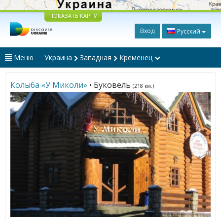
ПОКАЗАТЬ КАРТУ
Вход
Русский
Меню
Украина
Западная
Кременец
Колыба «У Миколи»
• Буковель
(218 км.)