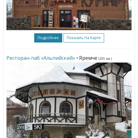
Подробнее
Показать На Карте
Ресторан-паб «Альпийский»
• Яремче
(205 км.)