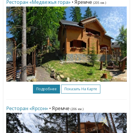
Ресторан «Медвежья гора»
• Яремче
(205 км.)
Подробнее
Показать На Карте
Ресторан «Ярсон»
• Яремче
(206 км.)