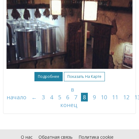
Подробнее
Показать На Карте
в
начало
←
3
4
5
6
7
8
9
10
11
12
1
конец
О нас
Обратная связь
Политика cookie