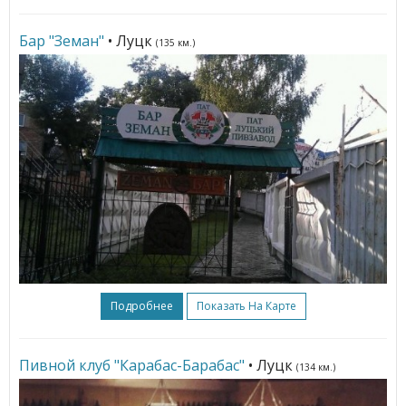
Бар "Земан"
• Луцк
(135 км.)
Подробнее
Показать На Карте
Пивной клуб "Карабас-Барабас"
• Луцк
(134 км.)