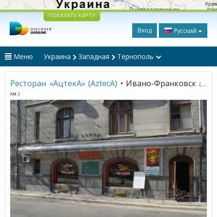
ПОКАЗАТЬ КАРТУ
Вход
Русский
Меню
Украина
Западная
Тернополь
Ресторан «АцтекА» (AzteсA)
• Ивано-Франковск
(95
км.)