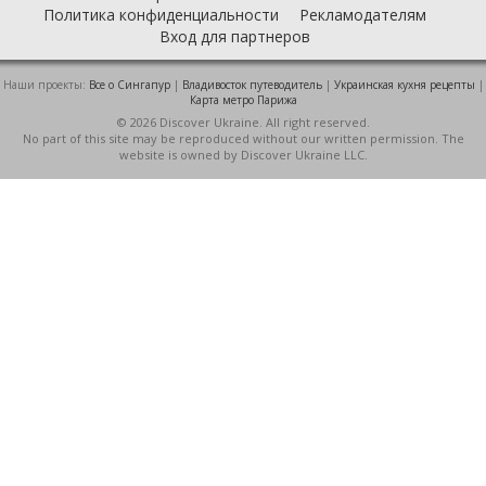
Политика конфиденциальности
Рекламодателям
Вход для партнеров
Наши проекты:
Все о Cингапур
|
Владивосток путеводитель
|
Украинская кухня рецепты
|
Карта метро Парижа
© 2026 Discover Ukraine. All right reserved.
No part of this site may be reproduced without our written permission. The
website is owned by Discover Ukraine LLC.