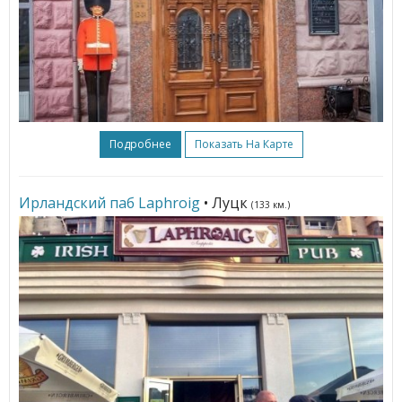
Подробнее
Показать На Карте
Ирландский паб Laphroig
• Луцк
(133 км.)