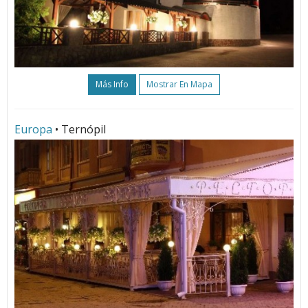
Más Info
Mostrar En Mapa
Europa
• Ternópil