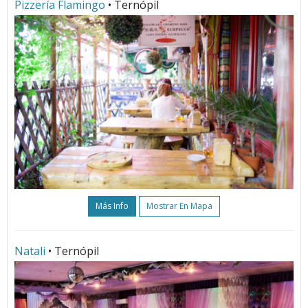
Pizzería Flamingo
• Ternópil
Más Info
Mostrar En Mapa
Natali
• Ternópil