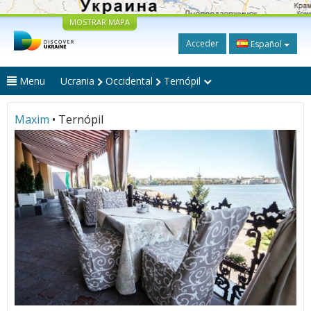
MOSTRAR MAPA
Acceder
Español
Menu
Ucrania
Occidental
Ternópil
Maxim
• Ternópil