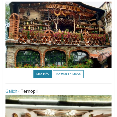
Más Info
Mostrar En Mapa
Galich
• Ternópil