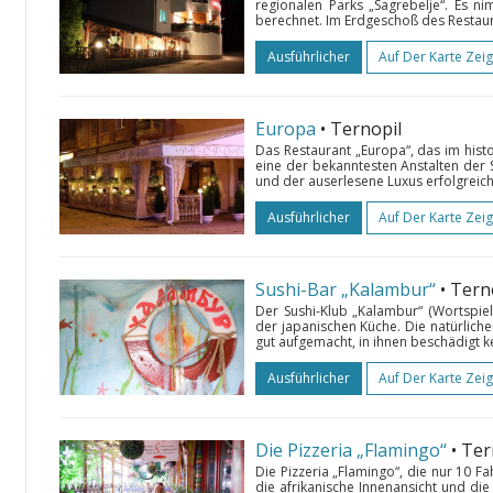
regionalen Parks „Sagrebelje“. Es n
berechnet. Im Erdgeschoß des Restaura
Ausführlicher
Auf Der Karte Zei
Europa
• Ternopil
Das Restaurant „Europa“, das im histor
eine der bekanntesten Anstalten der S
und der auserlesene Luxus erfolgreich
Ausführlicher
Auf Der Karte Zei
Sushi-Bar „Kalambur“
• Tern
Der Sushi-Klub „Kalambur“ (Wortspie
der japanischen Küche. Die natürlich
gut aufgemacht, in ihnen beschädigt k
Ausführlicher
Auf Der Karte Zei
Die Pizzeria „Flamingo“
• Ter
Die Pizzeria „Flamingo“, die nur 10 Fa
die afrikanische Innenansicht und die 