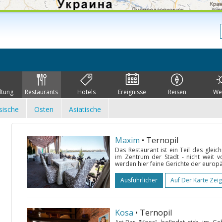
ltung
Restaurants
Hotels
Ereignisse
Reisen
We
sische
Osten
Asiatische
Maxim
• Ternopil
Das Restaurant ist ein Teil des gle
im Zentrum der Stadt - nicht weit v
werden hier feine Gerichte der europä
Ausführlicher
Auf Der Karte Zei
Kosa
• Ternopil