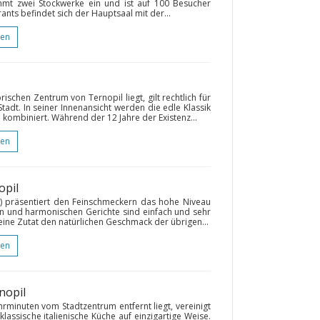
immt zwei Stockwerke ein und ist auf 100 Besucher
nts befindet sich der Hauptsaal mit der...
gen
ischen Zentrum von Ternopil liegt, gilt rechtlich für
tadt. In seiner Innenansicht werden die edle Klassik
 kombiniert. Während der 12 Jahre der Existenz...
gen
opil
l) präsentiert den Feinschmeckern das hohe Niveau
en und harmonischen Gerichte sind einfach und sehr
eine Zutat den natürlichen Geschmack der übrigen...
gen
nopil
hrminuten vom Stadtzentrum entfernt liegt, vereinigt
klassische italienische Küche auf einzigartige Weise.