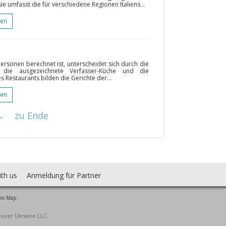
 sie umfasst die für verschiedene Regionen Italiens...
gen
Personen berechnet ist, unterscheidet sich durch die
, die ausgezeichnete Verfasser-Küche und die
Restaurants bilden die Gerichte der...
gen
→
zu Ende
ith us
Anmeldung für Partner
ro Map
cover Ukraine LLC.