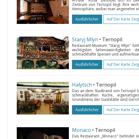
Art-Bar "Kosa" befindet sich im G
Zentrum von Ternopil liegt. Ihre wic
Atmosphäre, wobei man angenehm einen
Ausführlicher
Auf Der Karte Zei
Staryj Mlyn
• Ternopil
Restaurant-Museum "Staryj Mlyn" bef
wichtigsten Sehenswürdigkeiten d
schmackhafte Speisen und aufmerksam
Ausführlicher
Auf Der Karte Zei
Halytsch
• Ternopil
Das an dem Stadtrand von Ternopil li
schmackhaften Küche, eigenartige
Grundmenü der Gaststätte sind Gericht
Ausführlicher
Auf Der Karte Zei
Monaco
• Ternopil
Das Restaurant „Monaco“ befindet si