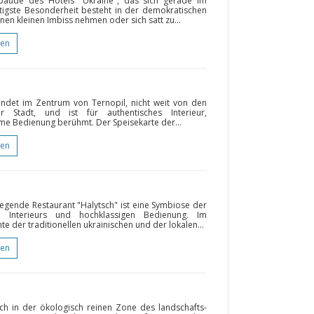
ebäude des Hotels "Ukraine", das sich gerade im
htigste Besonderheit besteht in der demokratischen
 kleinen Imbiss nehmen oder sich satt zu...
gen
indet im Zentrum von Ternopil, nicht weit von den
er Stadt, und ist für authentisches Interieur,
e Bedienung berühmt. Der Speisekarte der...
gen
egende Restaurant "Halytsch" ist eine Symbiose der
n Interieurs und hochklassigen Bedienung. Im
e der traditionellen ukrainischen und der lokalen...
gen
ch in der ökologisch reinen Zone des landschafts-