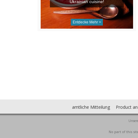
Ukrainian cuisine!
Entdecke Mehr >
amtliche Mitteilung
Product an
Unsere
No part of this s