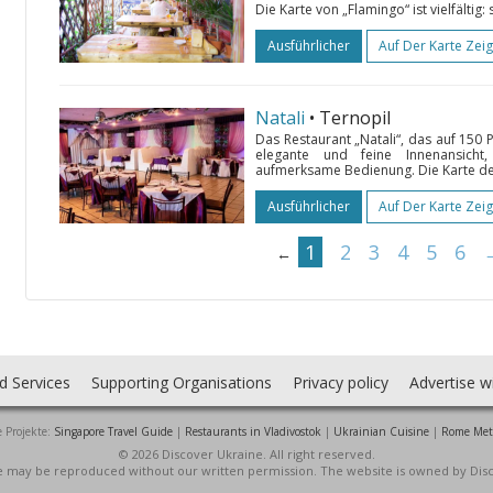
Die Karte von „Flamingo“ ist vielfältig:
Ausführlicher
Auf Der Karte Zei
Natali
• Ternopil
Das Restaurant „Natali“, das auf 150 
elegante und feine Innenansicht
aufmerksame Bedienung. Die Karte des 
Ausführlicher
Auf Der Karte Zei
1
2
3
4
5
6
←
d Services
Supporting Organisations
Privacy policy
Advertise w
 Projekte:
Singapore Travel Guide
|
Restaurants in Vladivostok
|
Ukrainian Cuisine
|
Rome Met
© 2026 Discover Ukraine. All right reserved.
ite may be reproduced without our written permission. The website is owned by Dis