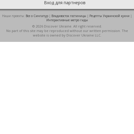
Вход для партнеров
Наши проекты:
Все о Cингапур
|
Владивосток гостиницы
|
Рецепты Украинской кухни
|
Интерактивные метро гиды
© 2026 Discover Ukraine. All right reserved.
No part of this site may be reproduced without our written permission. The
website is owned by Discover Ukraine LLC.