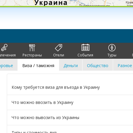
влечения
Рестораны
Отели
События
Туры
оровье
Виза / таможня
Деньги
Общество
Разное
Кому требуется виза для въезда в Украину
Что можно ввозить в Украину
Что можно вывозить из Украины
Типы и стоимость виз