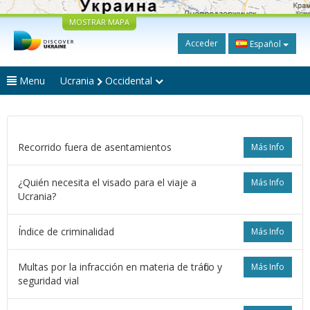
MOSTRAR MAPA
Acceder
Español
Menu
Ucrania
Occidental
Recorrido fuera de asentamientos
Más Info
¿Quién necesita el visado para el viaje a
Más Info
Ucrania?
Índice de criminalidad
Más Info
Multas por la infracción en materia de tráfico y
Más Info
seguridad vial