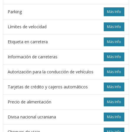
Parking
Más Info
Límites de velocidad
Más Info
Etiqueta en carretera
Más Info
Información de carreteras
Más Info
Autorización para la conducción de vehículos
Más Info
Tarjetas de crédito y cajeros automáticos
Más Info
Precio de alimentación
Más Info
Divisa nacional ucraniana
Más Info
Cheques de viaje
Más Info