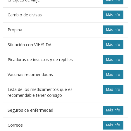
Cambio de divisas
Más Info
Propina
Más Info
Situación con VIH/SIDA
Más Info
Picaduras de insectos y de reptiles
Más Info
Vacunas recomendadas
Más Info
Lista de los medicamentos que es
Más Info
recomendable tener consigo
Seguros de enfermedad
Más Info
Correos
Más Info