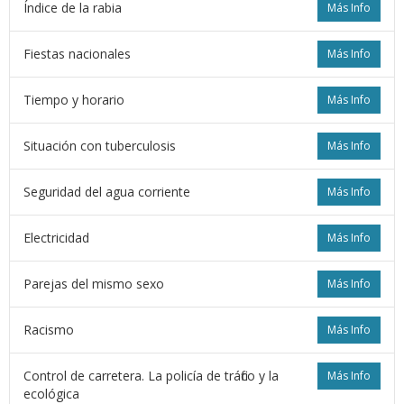
Índice de la rabia
Más Info
Fiestas nacionales
Más Info
Tiempo y horario
Más Info
Situación con tuberculosis
Más Info
Seguridad del agua corriente
Más Info
Electricidad
Más Info
Parejas del mismo sexo
Más Info
Racismo
Más Info
Control de carretera. La policía de tráfico y la
Más Info
ecológica