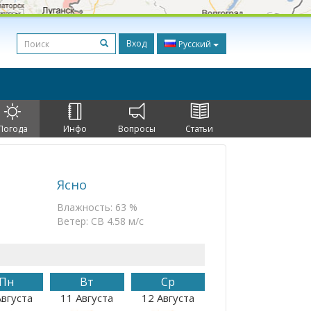
Вход
Русский
Погода
Инфо
Вопросы
Статьи
Ясно
Влажность: 63 %
Ветер: СВ 4.58 м/с
Пн
Вт
Ср
Августа
11 Августа
12 Августа