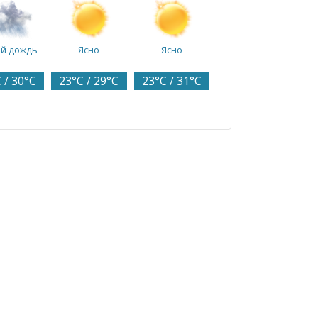
ий дождь
Ясно
Ясно
 / 30°C
23°C / 29°C
23°C / 31°C