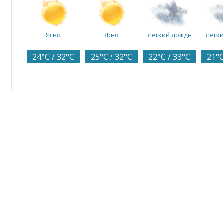
Ясно
Ясно
Легкий дождь
Легк
24°C / 32°C
25°C / 32°C
22°C / 33°C
21°C