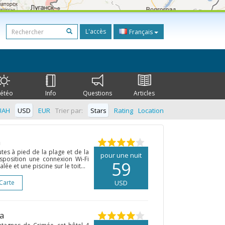
L'accès
Français
étéo
Info
Questions
Articles
UAH
USD
EUR
Trier par:
Stars
Rating
Location
a
utes à pied de la plage et de la
pour une nuit
sposition une connexion Wi-Fi
59
lée et une piscine sur le toit...
 Carte
USD
ta