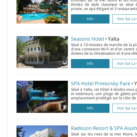
Donnant sur la mer Noire et les mon
étoiles de style classique se situe
privée, un spa élégant et 3 restaurants
Info
Voir Sur La
Seasons Hotel
• Yalta
Situé à 10 minutes de marche de la pl
d'une connexion Wi-Fi et d'un centre 
dotées de la climatisation et d'une t
Info
Voir Sur La
SPA Hotel Primorsky Park
• 
Situé à Yalta, cet hôtel 4 étoiles vous
et extérieure, une plage de galets pr
emplacement privilégié sur la côte de l
Info
Voir Sur La
Radisson Resort & SPA Alush
Situé sur les rives de la mer Noire,