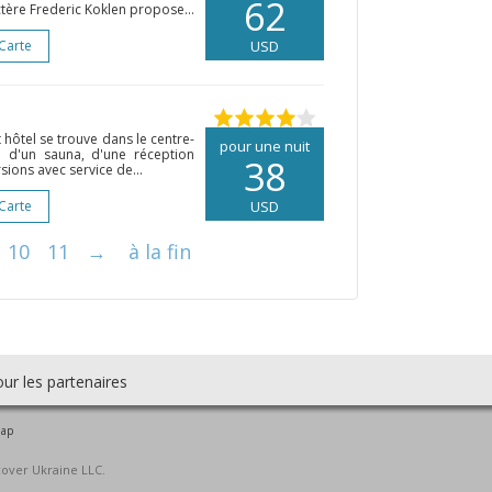
62
ctère Frederic Koklen propose...
 Carte
USD
 hôtel se trouve dans le centre-
pour une nuit
se d'un sauna, d'une réception
38
ions avec service de...
 Carte
USD
10
11
→
à la fin
ur les partenaires
map
cover Ukraine LLC.