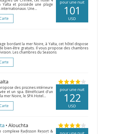
tagnes de Crimée, cet hôtel 4
pour une nuit
 à Yalta et possède une plage
101
 internationaux. Une...
 Carte
USD
age bordant la mer Noire, à Yalta, cet hôtel dispose
de bien-être gratuits. Il vous propose des chambres
élévision. Les chambres du Seasons
 Carte
Yalta
 propose des piscines intérieure
pour une nuit
ivée et un spa. Bénéficiant d'un
122
a mer Noire, le SPA Hotel...
 Carte
USD
ta
• Alouchta
 le complexe Radisson Resort &
pour une nuit