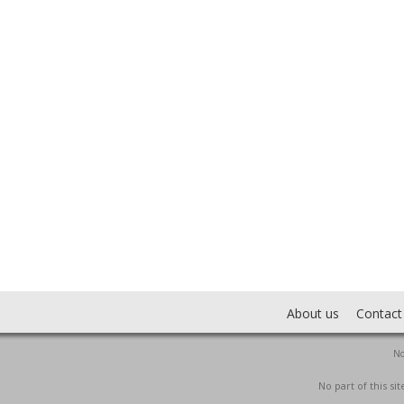
About us
Contact
No
No part of this s