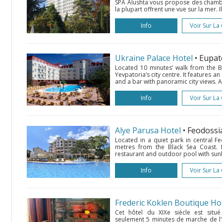
SPA Alushta vous propose des chambr
la plupart offrent une vue sur la mer.
Info
Voir Sur La
Ukraine Palace Hotel
• Eupat
Located 10 minutes’ walk from the Bl
Yevpatoria’s city centre. It features
and a bar with panoramic city views. A
Info
Voir Sur La
Alye Parusa Hotel
• Feodossi
Located in a quiet park in central Fe
metres from the Black Sea Coast. It
restaurant and outdoor pool with sunb
Info
Voir Sur La
Frederic Koklen Boutique Ho
Cet hôtel du XIXe siècle est situ
seulement 5 minutes de marche de l'