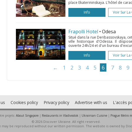
place Ekaterininskaya. L'hôtel de cara
Info
Voir Sur La
Frapolli Hotel
• Odesa
Situé dans la rue Deribassovskaya, cet
ville historique d'Odessa. Il dispo
ouverte 24h/24 et d'un bureau d'excurs
Info
Voir Sur La
←
1
2
3
4
5
6
7
8
9
 us
Cookies policy
Privacy policy
Advertise with us
L'accès po
tre projets:
About Singapore
|
Restaurants in Vladivostok
|
Ukrainian Cuisine
|
Prague Metro 
© 2026 Discover Ukraine. All right reserved.
ite may be reproduced without our written permission. The website is owned by Dis