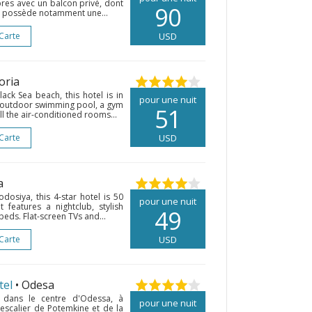
es avec un balcon privé, dont
90
 Il possède notamment une...
 Carte
USD
oria
ack Sea beach, this hotel is in
pour une nuit
 an outdoor swimming pool, a gym
51
ll the air-conditioned rooms...
 Carte
USD
a
odosiya, this 4-star hotel is 50
pour une nuit
 features a nightclub, stylish
49
eds. Flat-screen TVs and...
 Carte
USD
tel
• Odesa
é dans le centre d'Odessa, à
pour une nuit
escalier de Potemkine et de la