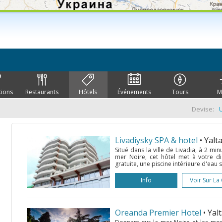
tions
Restaurants
Hôtels
Événements
Tours
M
Devise:
Livadiysky SPA & hotel
• Yalt
Situé dans la ville de Livadia, à 2 min
mer Noire, cet hôtel met à votre di
gratuite, une piscine intérieure d'eau sa
Info
Voir Sur La
Oreanda Premier Hotel
• Yal