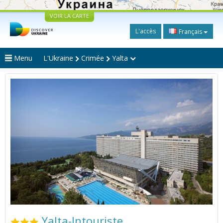
VOIR LA CARTE
L'accès
Français
Menu
L'Ukraine
Crimée
Yalta
Yalta-Intouriste