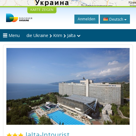
KARTE ZEIGEN
Anmelden
Deutsch
Menu
die Ukraine
Krim
Jalta
Jalta-Intourist