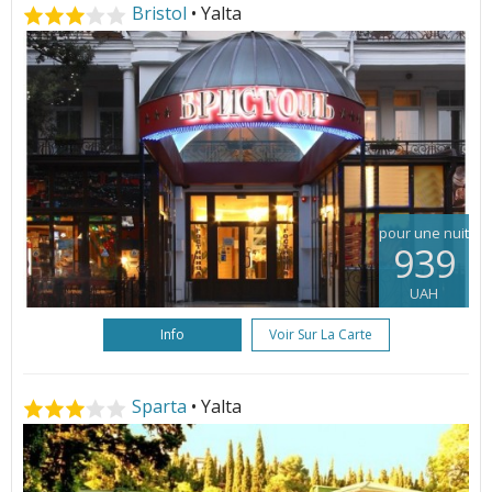
Bristol
• Yalta
pour une nuit
939
UAH
Info
Voir Sur La Carte
Sparta
• Yalta