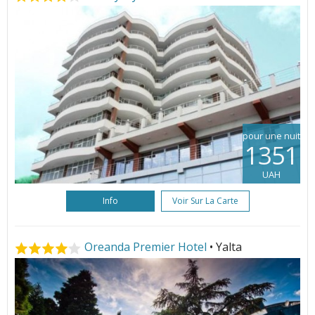
pour une nuit
1351
UAH
Info
Voir Sur La Carte
Oreanda Premier Hotel
• Yalta