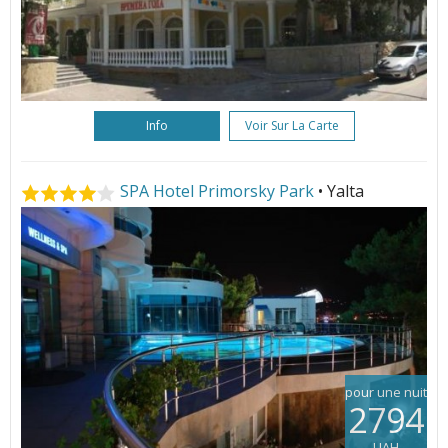
Info
Voir Sur La Carte
SPA Hotel Primorsky Park
• Yalta
pour une nuit
2794
UAH