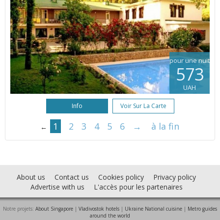
pour une nuit
573
UAH
Info
Voir Sur La Carte
1
2
3
4
5
6
→
à la fin
←
About us
Contact us
Cookies policy
Privacy policy
Advertise with us
L'accès pour les partenaires
Notre projets:
About Singapore
|
Vladivostok hotels
|
Ukraine National cuisine
|
Metro guides
around the world