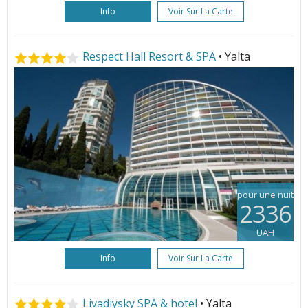
Info
Voir Sur La Carte
Respect Hall Resort & SPA
• Yalta
pour une nuit
2336
UAH
Info
Voir Sur La Carte
Livadiysky SPA & hotel
• Yalta