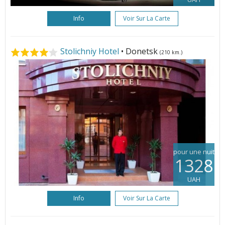
Info
Voir Sur La Carte
Stolichniy Hotel
• Donetsk
(210 km.)
pour une nuit
1328
UAH
Info
Voir Sur La Carte