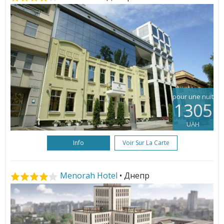
pour une nuit
1305
UAH
Info
Voir Sur La Carte
Menorah Hotel
• Днепр