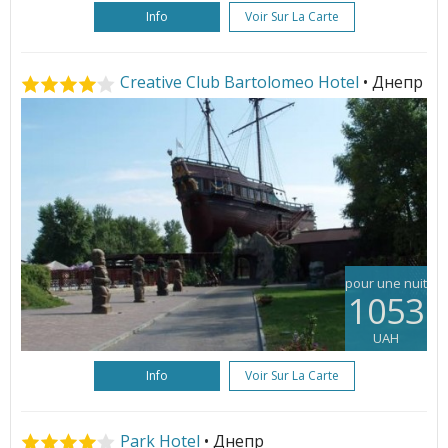
Info
Voir Sur La Carte
Creative Club Bartolomeo Hotel
• Днепр
pour une nuit
1053
UAH
Info
Voir Sur La Carte
Park Hotel
• Днепр