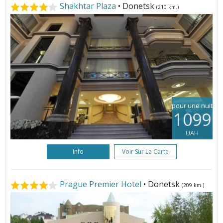
Shakhtar Plaza
• Donetsk
(210 km.)
pour une nuit
1099
UAH
Info
Voir Sur La Carte
Prague Premier Hotel
• Donetsk
(209 km.)