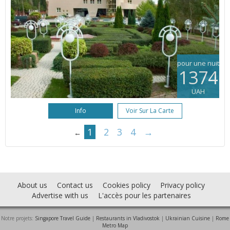
pour une nuit
1374
UAH
Info
Voir Sur La Carte
1
2
3
4
→
←
About us
Contact us
Cookies policy
Privacy policy
Advertise with us
L'accès pour les partenaires
Notre projets:
Singapore Travel Guide
|
Restaurants in Vladivostok
|
Ukrainian Cuisine
|
Rome
Metro Map