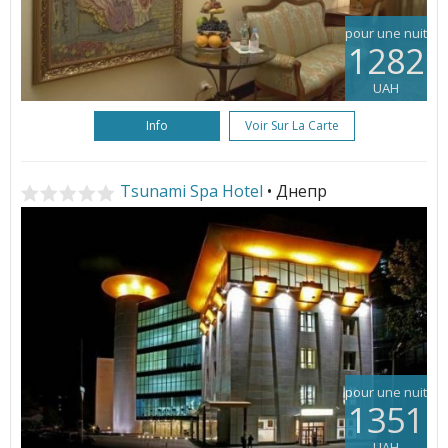
pour une nuit
1282
UAH
Info
Voir Sur La Carte
Tsunami Spa Hotel
• Днепр
pour une nuit
1351
UAH