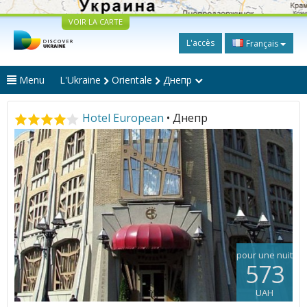
VOIR LA CARTE
L'accès
Français
Menu
L'Ukraine
Orientale
Днепр
Hotel European
• Днепр
pour une nuit
573
UAH