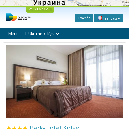
VOIR LA CARTE
L'accès
Français
Menu
L'Ukraine
Kyiv
Park-Hotel Kidev