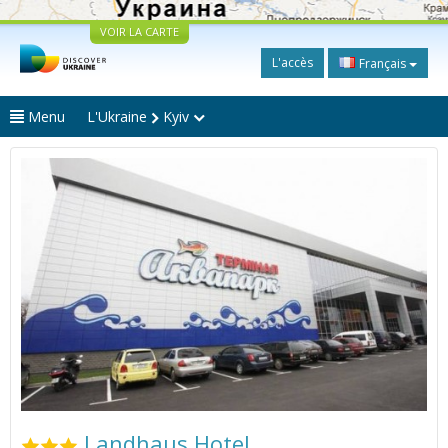
VOIR LA CARTE
L'accès
Français
Menu
L'Ukraine
Kyiv
Landhaus Hotel