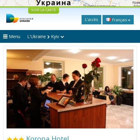
VOIR LA CARTE
L'accès
Français
Menu
L'Ukraine
Kyiv
Korona Hotel