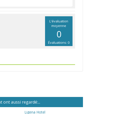
L'évaluation
moyenne
0
Évaluations: 0
 ont aussi regardé:...
Ligena Hotel