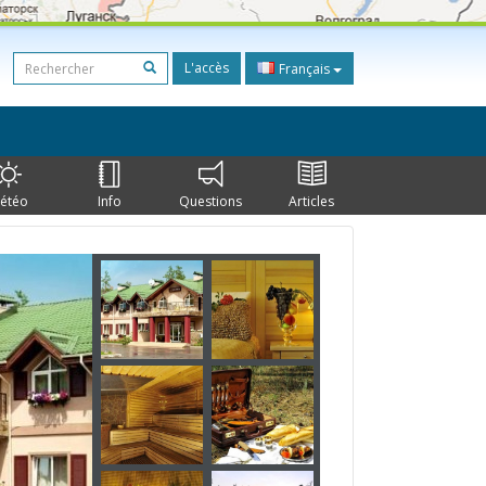
L'accès
Français
étéo
Info
Questions
Articles