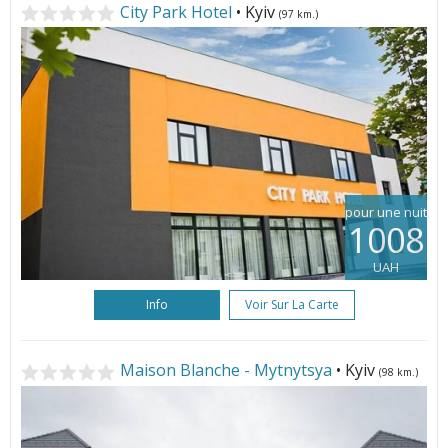
City Park Hotel
• Kyiv
(97 km.)
pour une nuit
1008
UAH
Info
Voir Sur La Carte
Maison Blanche - Мytnytsya
• Kyiv
(98 km.)