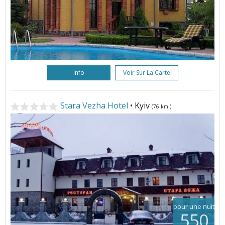
Info
Voir Sur La Carte
Stara Vezha Hotel
• Kyiv
(76 km.)
pour une nuit
550