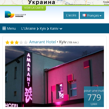
VOIR LA CARTE
L'accès
Français
Menu
L'Ukraine
Kyiv
Kaniv
Amarant Hotel
• Kyiv
(106 km.)
pour une nuit
779
UAH