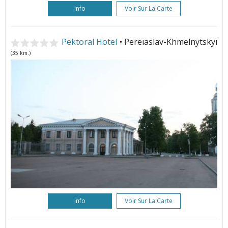
Info
Voir Sur La Carte
Pektoral Hotel
• Pereïaslav-Khmelnytskyï
(35 km.)
Info
Voir Sur La Carte