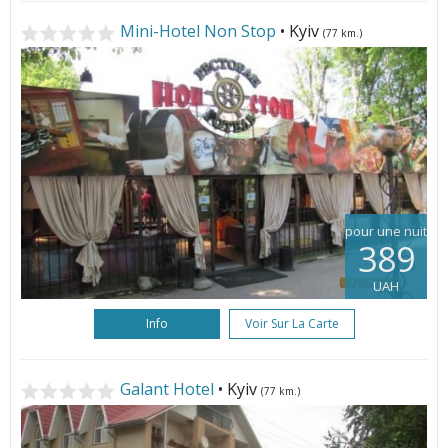
Mini-Hotel Non Stop
• Kyiv
(77 km.)
pour une nuit
389
UAH
Info
Voir Sur La Carte
Galant Hotel
• Kyiv
(77 km.)