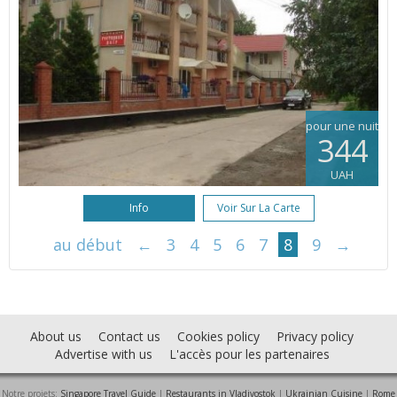
pour une nuit
344
UAH
Info
Voir Sur La Carte
au début
←
3
4
5
6
7
8
9
→
About us
Contact us
Cookies policy
Privacy policy
Advertise with us
L'accès pour les partenaires
Notre projets:
Singapore Travel Guide
|
Restaurants in Vladivostok
|
Ukrainian Cuisine
|
Rome