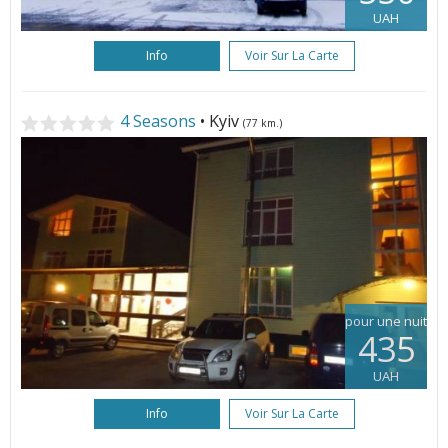
UAH
Info
Voir Sur La Carte
4 Seasons
• Kyiv
(77 km.)
pour une nuit
435
UAH
Info
Voir Sur La Carte