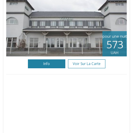
pour une nuit
573
UAH
Info
Voir Sur La Carte