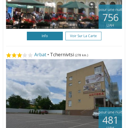
pour une nuit
756
UAH
Info
Voir Sur La Carte
Arbat
• Tchernivtsi
(278 km.)
pour une nuit
481
UAH