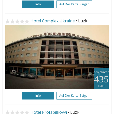
Info
Auf Der Karte Zeigen
Hotel Complex Ukraine
• Luzk
pro Nacht
435
UAH
Info
Auf Der Karte Zeigen
Hotel Profspilkovyi
• Luzk