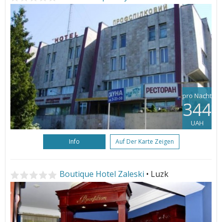
pro Nacht
344
UAH
Info
Auf Der Karte Zeigen
Boutique Hotel Zaleski
• Luzk