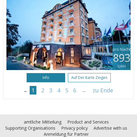
pro Nacht
893
UAH
Info
Auf Der Karte Zeigen
1
2
3
4
5
6
→
zu Ende
←
amtliche Mitteilung
Product and Services
Supporting Organisations
Privacy policy
Advertise with us
Anmeldung für Partner