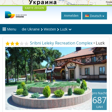
KARTE ZEIGEN
Anmelden
Deutsch
Menu
die Ukraine
Westen
Luzk
Sribni Leleky Recreation Complex
• Luzk
pro Nacht
687
UAH