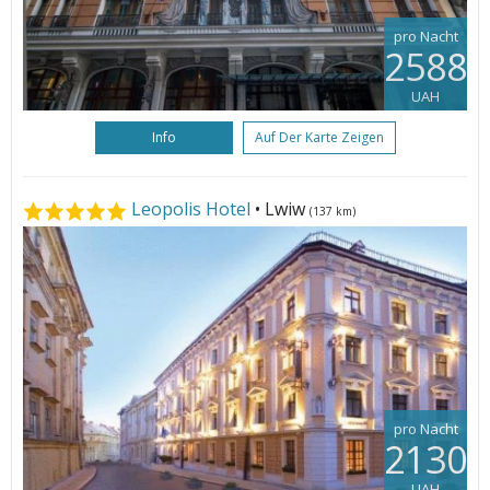
pro Nacht
2588
UAH
Info
Auf Der Karte Zeigen
Leopolis Hotel
• Lwiw
(137 km)
pro Nacht
2130
UAH