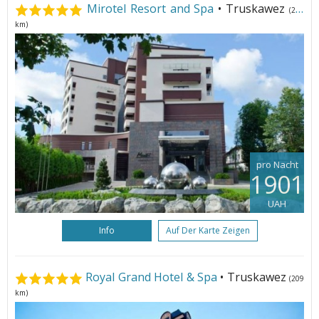
Mirotel Resort and Spa
• Truskawez
(209
km)
pro Nacht
1901
UAH
Info
Auf Der Karte Zeigen
Royal Grand Hotel & Spa
• Truskawez
(209
km)