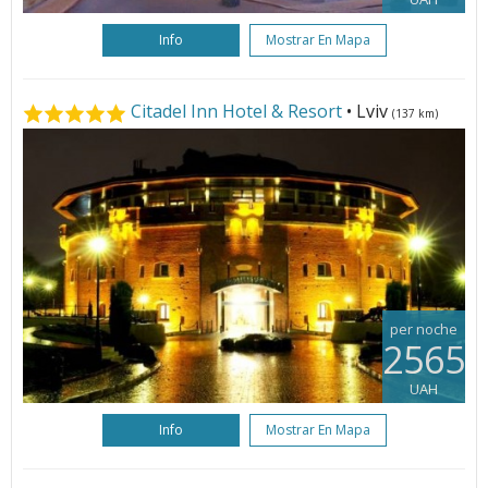
Info
Mostrar En Mapa
Citadel Inn Hotel & Resort
• Lviv
(137 km)
per noche
2565
UAH
Info
Mostrar En Mapa