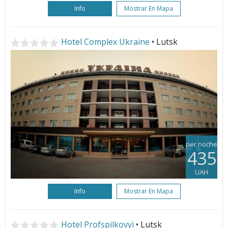
Info
Mostrar En Mapa
Hotel Complex Ukraine
• Lutsk
per noche
435
UAH
Info
Mostrar En Mapa
Hotel Profspilkovyi
• Lutsk