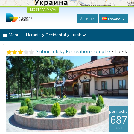
MOSTRAR MAPA
Acceder
Español
Menu
Ucrania
Occidental
Lutsk
Sribni Leleky Recreation Complex
• Lutsk
per noche
687
UAH