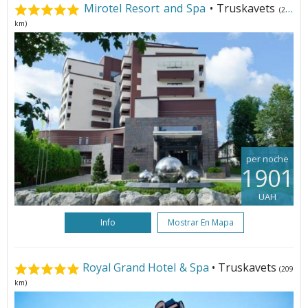
Mirotel Resort and Spa
• Truskavets
(209
km)
per noche
1901
UAH
Info
Mostrar En Mapa
Royal Grand Hotel & Spa
• Truskavets
(209
km)