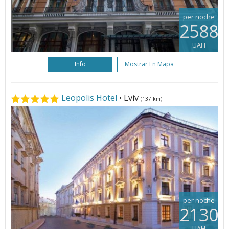
per noche
2588
UAH
Info
Mostrar En Mapa
Leopolis Hotel
• Lviv
(137 km)
per noche
2130
UAH