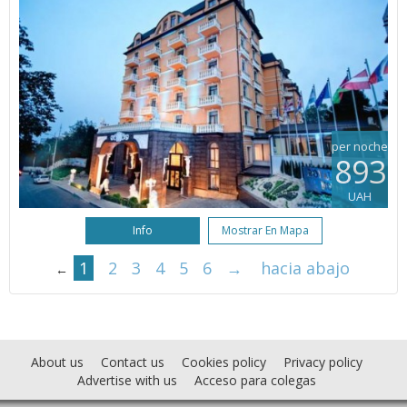
per noche
893
UAH
Info
Mostrar En Mapa
1
2
3
4
5
6
→
hacia abajo
←
About us
Contact us
Cookies policy
Privacy policy
Advertise with us
Acceso para colegas