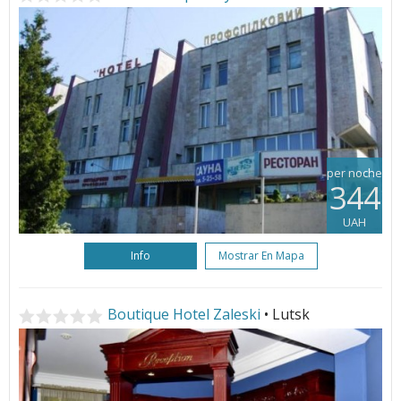
per noche
344
UAH
Info
Mostrar En Mapa
Boutique Hotel Zaleski
• Lutsk