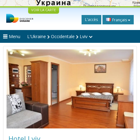
VOIR LA CARTE
L'accès
Français
Menu
L'Ukraine
Occidentale
Lviv
Hotel Lviv