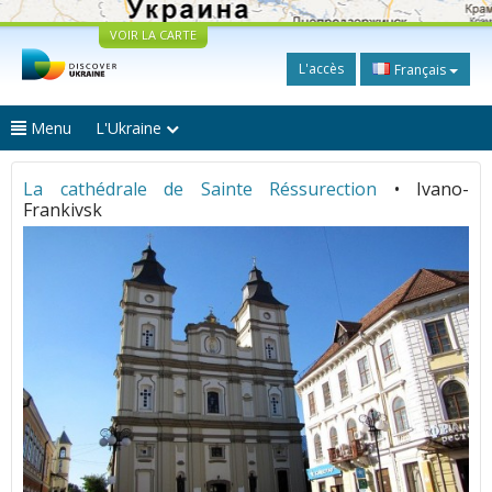
VOIR LA CARTE
L'accès
Français
Menu
L'Ukraine
La cathédrale de Sainte Réssurection
• Ivano-
Frankivsk