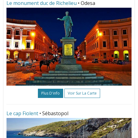
Le monument duc de Richelieu
• Odesa
Plus D'info
Voir Sur La Carte
Le cap Fiolent
• Sébastopol