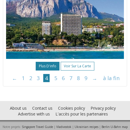
Plus D'info
Voir Sur La Carte
←
1
2
3
4
5
6
7
8
9
→
à la fin
About us
Contact us
Cookies policy
Privacy policy
Advertise with us
L'accès pour les partenaires
Notre projets:
Singapore Travel Guide
|
Vladivostok
|
Ukrainian recipes
|
Berlin U-Bahn map