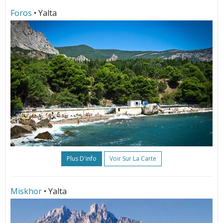
Foros
• Yalta
Plus D'info
Voir Sur La Carte
Miskhor
• Yalta