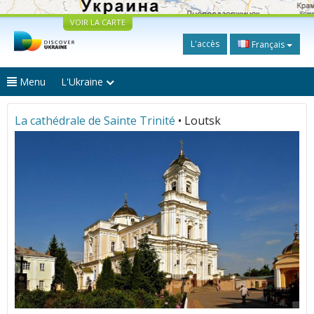
VOIR LA CARTE
L'accès
Français
Menu
L'Ukraine
La cathédrale de Sainte Trinité
• Loutsk