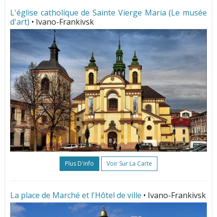
L'église catholique de Sainte Vierge Maria (Le musée
d'art)
• Ivano-Frankivsk
Plus D'info
Voir Sur La Carte
La place de Marché et l'Hôtel de ville
• Ivano-Frankivsk