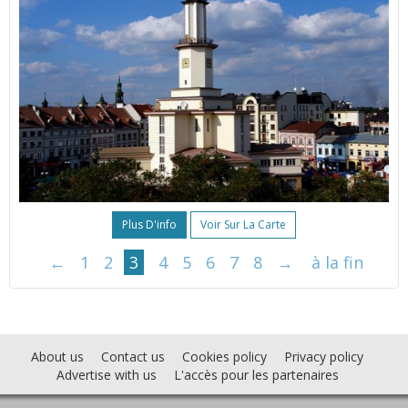
Plus D'info
Voir Sur La Carte
←
1
2
3
4
5
6
7
8
→
à la fin
About us
Contact us
Cookies policy
Privacy policy
Advertise with us
L'accès pour les partenaires