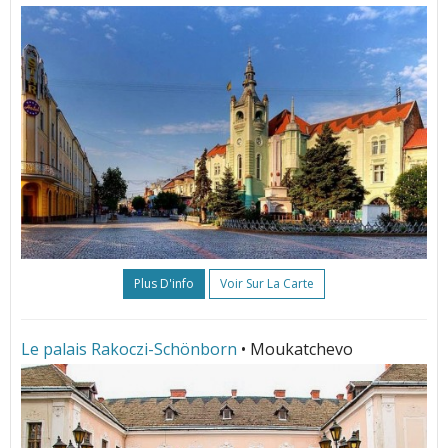
Plus D'info
Voir Sur La Carte
Le palais Rakoczi-Schönborn
• Moukatchevo