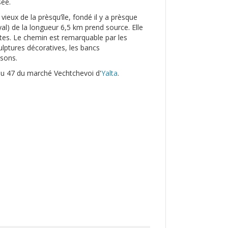
sée.
ieux de la prèsqu’île, fondé il y a prèsque
al) de la longueur 6,5 km prend source. Elle
tes. Le chemin est remarquable par les
ulptures décoratives, les bancs
ssons.
u 47 du marché Vechtchevoi d'
Yalta
.