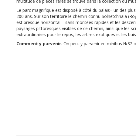
multitude de pièces rares se trouve dans la collection du mu
Le parc magnifique est disposé à côté du palais– un des plus v
200 ans. Sur son territoire le chemin connu Solnetchnaia (Roy
est presque horizontal – sans montées rapides et les descen
paysages pittoresques visibles de ce chemin, ainsi que les sc
extraordinaires pour le repos, les arbres exotiques et les bui
Comment y parvenir.
On peut y parvenir en minibus №32 o