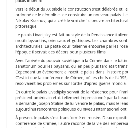
palais impérial.
Vers le début du XX siècle la construction s'est délabrée et l
ordonné de le démolir et de construire un nouveau palais. Le p
Nikolay Krasnov, qui a créé le vrai chef-d'oeuvre architectura
pittoresque.
Le palais Livadijsky est fait au style de la Renaissance italien
motifs byzantins, orientaux et gothiques. Les chambres sont 
architecturales. La petite cour Italienne entourée par les ro
l’époque il servait des décors pour plusieurs films.
Avec l'arrivée du pouvoir soviétique à la Crimée dans le bâtim
sanatorium pour les paysans, qui en peu plus tard était tra
Cependant un événement a inscrit le palais dans l'histoire pou
C’est ici que la conférence de Crimée, où les chefs de l'URSS
résolvaient les problèmes sur l'ordre d'après-guerre mondial.
En outre le palais Livadijsky servait de la résidence pour Fra
président américain était tellement impressionné par la beaut
a demandé Joseph Staline de lui vendre le palais, mais le le
aujourd'hui rencontres politiques du niveau international ont 
À présent le palais s'est transformé en musée. Deux exposition
conférence de Crimée, l'autre raconte de la vie des empereurs 