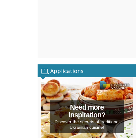
Applications
Need more
inspiration?
Discover the secrets of traditional
Ukrainian cuisine!