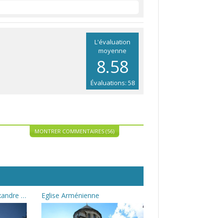
L'évaluation
moyenne
8.58
Évaluations: 58
MONTRER COMMENTAIRES (56)
La cathédrale de St Alexandre Nevsky
Eglise Arménienne