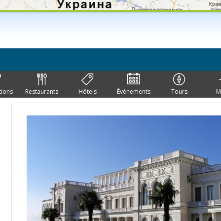
tions
Restaurants
Hôtels
Événements
Tours
M