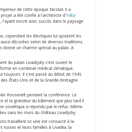
'empereur de cette époque Nicolas II a
rojet a été confié à l'architecte d'
Yalta
l, l'ayant inscrit avec succès dans le paysage
ne, cependant les électiques lui ajoutent les
aussi décorées selon de diverses traditions
ses donne un charme spécial au palais. A
ent du palais Livadijsky s'est ouvert le
nsformé en combinat médical climatique.
r toujours. Il s'est passé au début de 1945.
, des États-Unis et de la Grande-Bretagne
nklin Roosevelt pendant la conférence. Le
é et la grandeur du bâtiment que plus tard il
ader soviétique a répondu par le refus. Même
lieu sans les murs du château Livadijsky.
s travaillent ici: une est consacré à la
russes et leurs familles à Livadiia. la