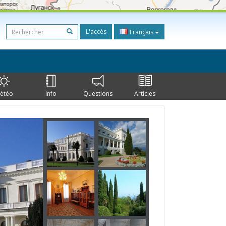
L'accès
Français
étéo
Info
Questions
Articles