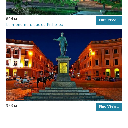
804 м.
Plus D'info...
Le monument duc de Richelieu
928 м.
Plus D'info...