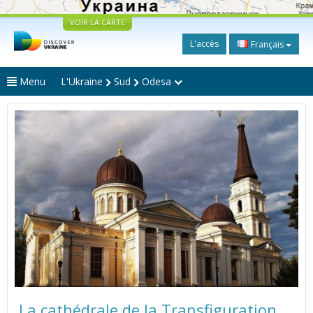
VOIR LA CARTE
L'accès
Français
Menu
L'Ukraine
Sud
Odesa
La cathédrale de la Transfiguration