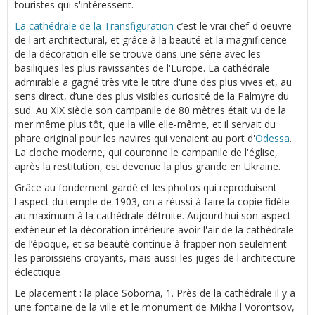
touristes qui s'intéressent.
La cathédrale de la Transfiguration
c’est le vrai chef-d'oeuvre
de l'art architectural, et grâce à la beauté et la magnificence
de la décoration elle se trouve dans une série avec les
basiliques les plus ravissantes de l'Europe. La cathédrale
admirable a gagné très vite le titre d'une des plus vives et, au
sens direct, d’une des plus visibles curiosité de la Palmyre du
sud. Au XIX siècle son campanile de 80 mètres était vu de la
mer même plus tôt, que la ville elle-même, et il servait du
phare original pour les navires qui venaient au port d'
Odessa
.
La cloche moderne, qui couronne le campanile de l'église,
après la restitution, est devenue la plus grande en Ukraine.
Grâce au fondement gardé et les photos qui reproduisent
l'aspect du temple de 1903, on a réussi à faire la copie fidèle
au maximum à la cathédrale détruite. Aujourd'hui son aspect
extérieur et la décoration intérieure avoir l'air de la cathédrale
de l’époque, et sa beauté continue à frapper non seulement
les paroissiens croyants, mais aussi les juges de l'architecture
éclectique
Le placement : la place Soborna, 1. Près de la cathédrale il y a
une fontaine de la ville et le monument de Mikhaïl Vorontsov,