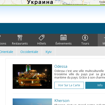
tions
Restaurants
Hôtels
Événements
Tours
M
Orientale
Occidentale
Kyiv
Odessa
Odessa с'est une ville multiculturelle 
troisième ville du pays par sa gr
maritime du pays. Grâce à son charme 
Voir Sur La Carte
Info
Kherson