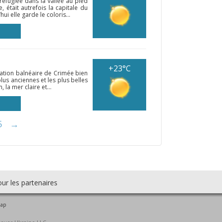
, réfugiée dans la vallée au pied
 était autrefois la capitale du
ui elle garde le coloris...
+23°C
tation balnéaire de Crimée bien
lus anciennes et les plus belles
 la mer claire et...
5
→
ur les partenaires
map