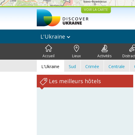
VOIR LA CARTE
L'Ukraine
Accueil
Lieux
Activités
Distrac
L'Ukraine
Sud
Crimée
Centrale
Les meilleurs hôtels