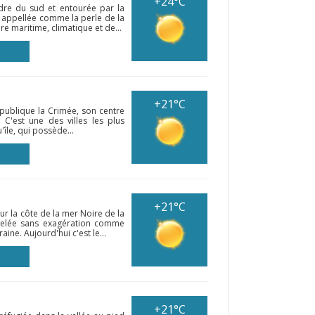
+24°C
ndre du sud et entourée par la
 appellée comme la perle de la
re maritime, climatique et de...
+21°C
république la Crimée, son centre
l. C'est une des villes les plus
'île, qui possède...
+21°C
ur la côte de la mer Noire de la
pelée sans exagération comme
aine. Aujourd'hui c'est le...
+21°C