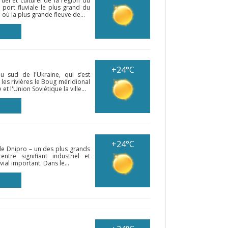
uel et culturel de la région du
 port fluviale le plus grand du
 où la plus grande fleuve de...
+24°C
au sud de l'Ukraine, qui s’est
 les rivières le Boug méridional
et l'Union Soviétique la ville...
+24°C
s de Dnipro – un des plus grands
ntre signifiant industriel et
vial important. Dans le...