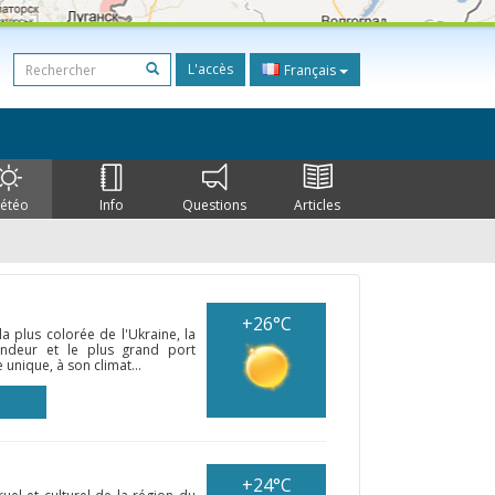
L'accès
Français
étéo
Info
Questions
Articles
+26°C
la plus colorée de l'Ukraine, la
andeur et le plus grand port
unique, à son climat...
+24°C