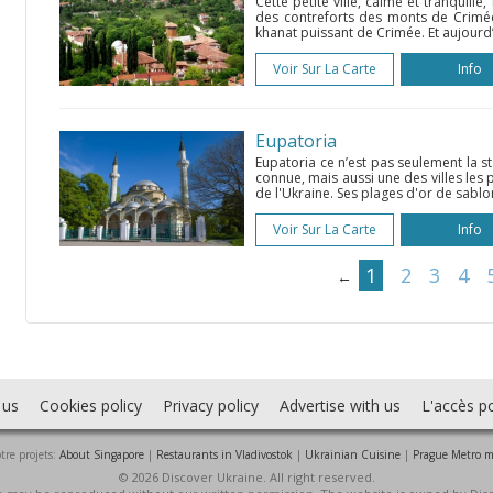
Cette petite ville, calme et tranquille
des contreforts des monts de Crimée,
khanat puissant de Crimée. Et aujourd’h
Voir Sur La Carte
Info
Eupatoria
Eupatoria ce n’est pas seulement la s
connue, mais aussi une des villes les p
de l'Ukraine. Ses plages d'or de sablon,
Voir Sur La Carte
Info
1
2
3
4
←
 us
Cookies policy
Privacy policy
Advertise with us
L'accès po
tre projets:
About Singapore
|
Restaurants in Vladivostok
|
Ukrainian Cuisine
|
Prague Metro 
© 2026 Discover Ukraine. All right reserved.