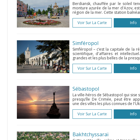
Berdiansk, chauffée par le soleil te
monture azurée de la mer d'Azov, est
région de la mer. Cette station balnéai
Voir Sur La Carte
Info
Simféropol
Simféropol – c’est la capitale de la 
scientifique, d'affaires et intellectue
grandes et les plus belles de la presqu
Voir Sur La Carte
Info
Sébastopol
La ville-héros de Sébastopol qui sise s
presqu’île De Crimée, peut être ap
une des villes les plus connues de l'Ukr
Voir Sur La Carte
Info
Bakhtchyssaraï