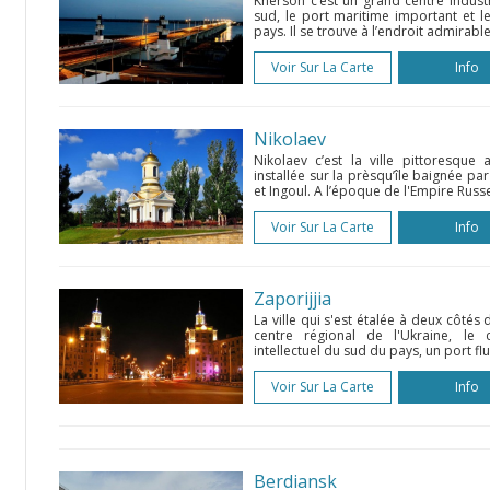
Kherson c’est un grand centre industr
sud, le port maritime important et le
pays. Il se trouve à l’endroit admirable
Voir Sur La Carte
Info
Nikolaev
Nikolaev c’est la ville pittoresque 
installée sur la prèsqu’île baignée par
et Ingoul. A l’époque de l'Empire Russe 
Voir Sur La Carte
Info
Zaporijjia
La ville qui s'est étalée à deux côté
centre régional de l'Ukraine, le ce
intellectuel du sud du pays, un port flu
Voir Sur La Carte
Info
Berdiansk