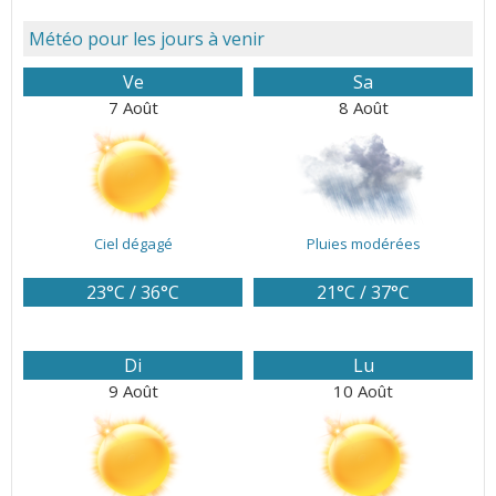
Météo pour les jours à venir
Ve
Sa
7 Août
8 Août
Ciel dégagé
Pluies modérées
23°C / 36°C
21°C / 37°C
Di
Lu
9 Août
10 Août