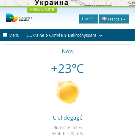
VOIR LA CARTE
L'accès
Français
Menu
L'Ukraine
Crimée
Bakhtchyssaraï
Now
+23°C
Ciel dégagé
Humidité: 52 %
Vent: E 2.75 m/s