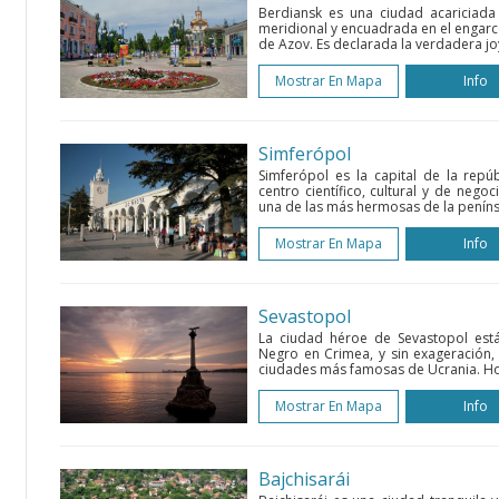
Berdiansk es una ciudad acariciada 
meridional y encuadrada en el engarc
de Azov. Es declarada la verdadera joy
Mostrar En Mapa
Info
Simferópol
Simferópol es la capital de la rep
centro científico, cultural y de nego
una de las más hermosas de la penínsul
Mostrar En Mapa
Info
Sevastopol
La ciudad héroe de Sevastopol está
Negro en Crimea, y sin exageración,
ciudades más famosas de Ucrania. Hoy
Mostrar En Mapa
Info
Bajchisarái