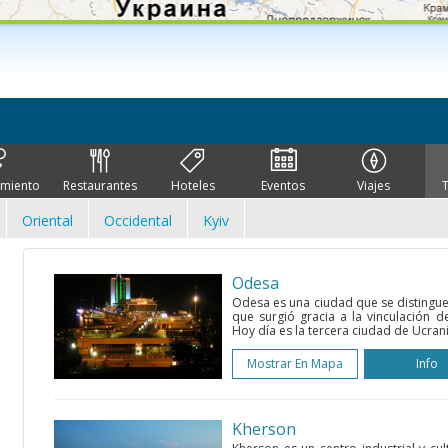
imiento
Restaurantes
Hoteles
Eventos
Viajes
Oriental
Occidental
Kyiv
Odesa
Odesa es una ciudad que se distingu
que surgió gracia a la vinculación d
Hoy día es la tercera ciudad de Ucrania
Mostrar En Mapa
Info
Kherson