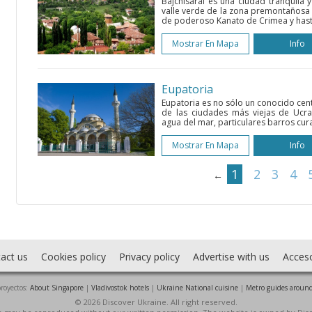
Bajchisarái es una ciudad tranquila y
valle verde de la zona premontañosa d
de poderoso Kanato de Crimea y hasta
Mostrar En Mapa
Info
Eupatoria
Eupatoria es no sólo un conocido cent
de las ciudades más viejas de Ucran
agua del mar, particulares barros cura
Mostrar En Mapa
Info
1
2
3
4
←
act us
Cookies policy
Privacy policy
Advertise with us
Acces
royectos:
About Singapore
|
Vladivostok hotels
|
Ukraine National cuisine
|
Metro guides around
© 2026 Discover Ukraine. All right reserved.