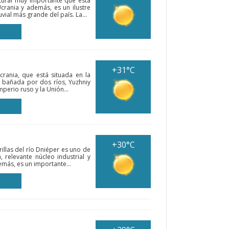
ltural muy importante que está
crania y además, es un ilustre
uvial más grande del país. La...
+31°C
rania, que está situada en la
á bañada por dos ríos, Yuzhniy
mperio ruso y la Unión...
+30°C
illas del río Dniéper es uno de
 relevante núcleo industrial y
demás, es un importante...