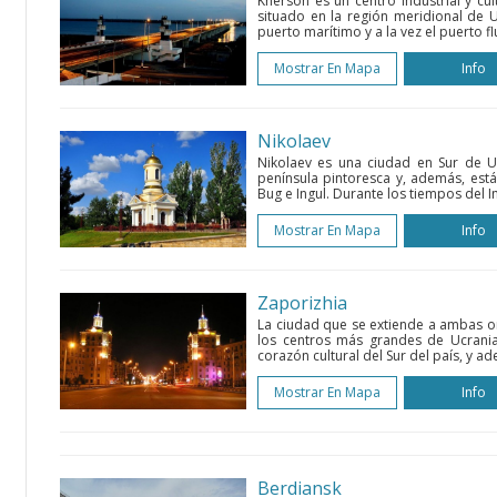
Kherson es un centro industrial y cu
situado en la región meridional de U
puerto marítimo y a la vez el puerto fl
Mostrar En Mapa
Info
Nikolaev
Nikolaev es una ciudad en Sur de Uc
península pintoresca y, además, est
Bug e Ingul. Durante los tiempos del I
Mostrar En Mapa
Info
Zaporizhia
La ciudad que se extiende a ambas or
los centros más grandes de Ucrania,
corazón cultural del Sur del país, y a
Mostrar En Mapa
Info
Berdiansk