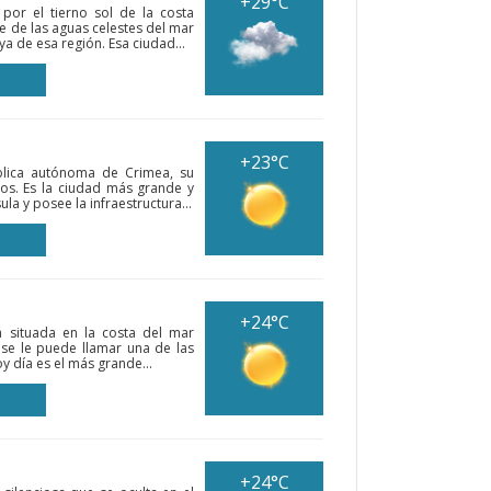
+29°C
por el tierno sol de la costa
e de las aguas celestes del mar
a de esa región. Esa ciudad...
+23°C
ública autónoma de Crimea, su
cios. Es la ciudad más grande y
a y posee la infraestructura...
+24°C
 situada en la costa del mar
 se le puede llamar una de las
 día es el más grande...
+24°C