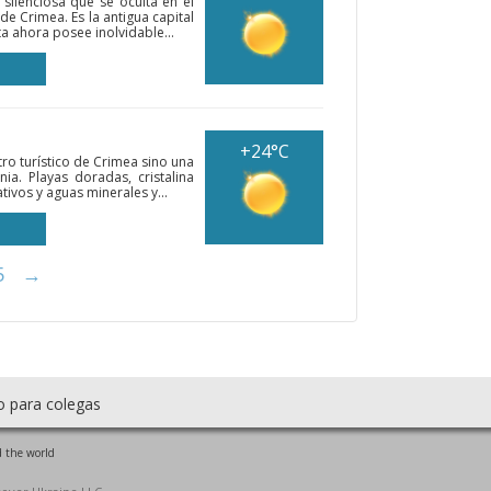
 silenciosa que se oculta en el
e Crimea. Es la antigua capital
 ahora posee inolvidable...
+24°C
ro turístico de Crimea sino una
ia. Playas doradas, cristalina
tivos y aguas minerales y...
5
→
o para colegas
 the world