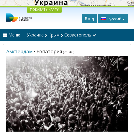
ПОКАЗАТЬ КАРТУ
Вход
Русский
Меню
Украина
Крым
Севастополь
Амстердам
• Евпатория
(71 км.)