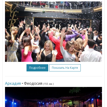
Подробнее
Показать На Карте
Аркадия
• Феодосия
(155 км.)