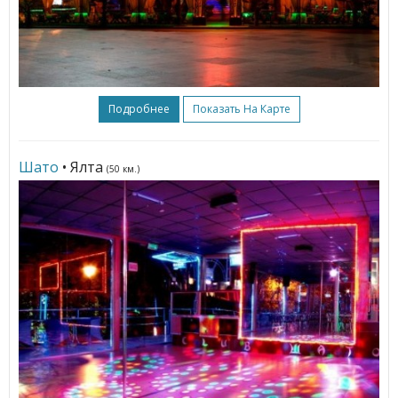
Подробнее
Показать На Карте
Шато
• Ялта
(50 км.)