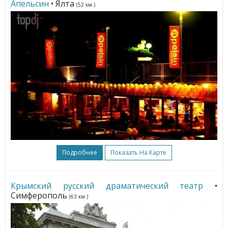
Апельсин
• Ялта
(52 км.)
Подробнее
Показать На Карте
Крымский русский драматический театр
•
Симферополь
(63 км.)