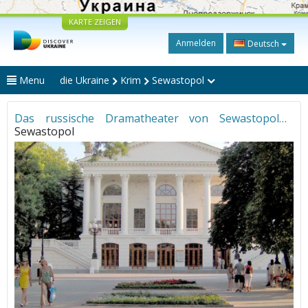
KARTE ZEIGEN
Anmelden
Deutsch
Menu
die Ukraine
Krim
Sewastopol
Das russische Dramatheater von Sewastopol
•
Sewastopol