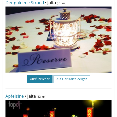
Der goldene Strand
• Jalta
(51 km)
Ausführlicher
Auf Der Karte Zeigen
Apfelsine
• Jalta
(52 km)