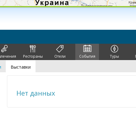
влечения
Рестораны
Отели
События
Туры
и
Выставки
Нет данных